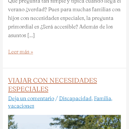
Qué pregunta tan simple y típica cuando llega el
verano ¿verdad? Pues para muchas familias con
hijos con necesidades especiales, la pregunta
primordial es ¿Será accesible? Además de los
asuntos […]
Leer más »
VIAJAR CON NECESIDADES
VIAJAR
ESPECIALES
CON
NECESIDADES
Deja un comentario
/
Discapacidad
,
Familia
,
vacaciones
ESPECIALES