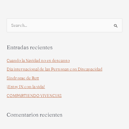
B
u
s
Entradas recientes
c
a
Cuando la Navidad no es descanso
r
Día internacional de las Personas con Discapacidad
p
Síndrome de Rett
o
¡Estoy IN con la vida!
r
COMPARTIENDO VIVENCIAS
:
Comentarios recientes