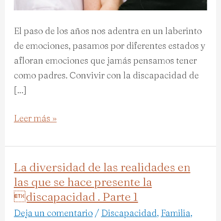
2
El paso de los años nos adentra en un laberinto
de emociones, pasamos por diferentes estados y
afloran emociones que jamás pensamos tener
como padres. Convivir con la discapacidad de
[…]
Leer más »
La diversidad de las realidades en
La
las que se hace presente la
diversidad
discapacidad . Parte 1
de
las
Deja un comentario
/
Discapacidad
,
Familia
,