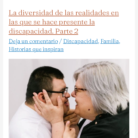
La diversidad de las realidades en
La
las que se hace presente la
diversidad
discapacidad. Parte 2
de
las
Deja un comentario
/
Discapacidad
,
Familia
,
Historias que inspiran
realidades
en
las
que
se
hace
presente
la
discapacidad.
Parte