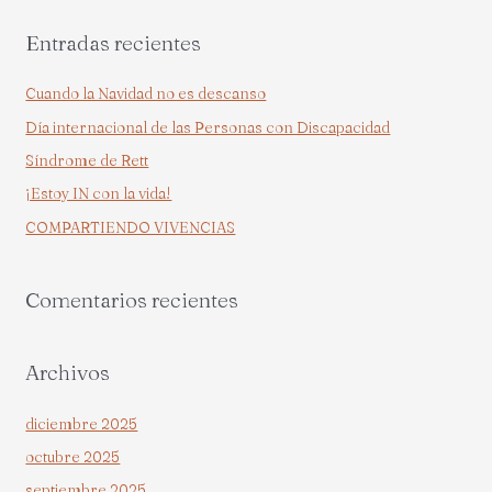
s
Entradas recientes
c
a
Cuando la Navidad no es descanso
r
Día internacional de las Personas con Discapacidad
p
Síndrome de Rett
o
¡Estoy IN con la vida!
r
COMPARTIENDO VIVENCIAS
:
Comentarios recientes
Archivos
diciembre 2025
octubre 2025
septiembre 2025