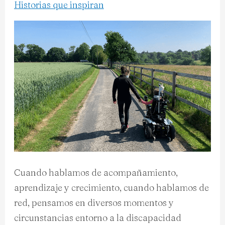
Historias que inspiran
realidades
en
las
que
se
hace
presente
la
discapacidad
.
Parte
1
Cuando hablamos de acompañamiento,
aprendizaje y crecimiento, cuando hablamos de
red, pensamos en diversos momentos y
circunstancias entorno a la discapacidad