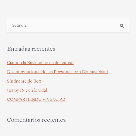
B
u
s
Entradas recientes
c
a
Cuando la Navidad no es descanso
r
Día internacional de las Personas con Discapacidad
p
Síndrome de Rett
o
¡Estoy IN con la vida!
r
COMPARTIENDO VIVENCIAS
:
Comentarios recientes