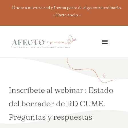
Ir
Únete a nuestra red y forma parte de algo extraordinario.
al
– Hazte socio
–
contenido
Inscríbete al webinar : Estado
del borrador de RD CUME.
Preguntas y respuestas