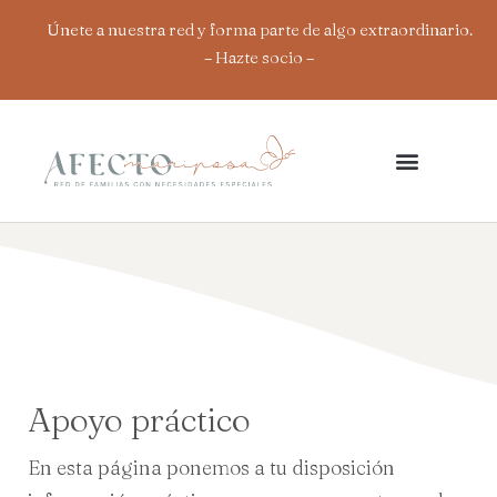
Ir
Únete a nuestra red y forma parte de algo extraordinario.
al
– Hazte socio
–
contenido
Apoyo práctico
En esta página ponemos a tu disposición