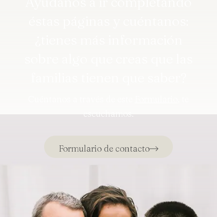
Ayúdanos a ir completando
éstas páginas y cuéntanos:
¿tienes más información
sobre algo que creas que las
familias tienen que saber?
Cuéntanos a través de este
Formulario
, te
escuchamos.
Formulario de contacto