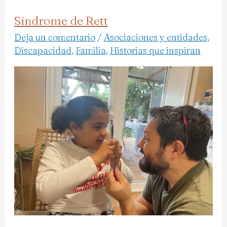
Síndrome de Rett
Síndrome
de
Deja un comentario
/
Asociaciones y entidades
,
Discapacidad
,
Familia
,
Historias que inspiran
Rett