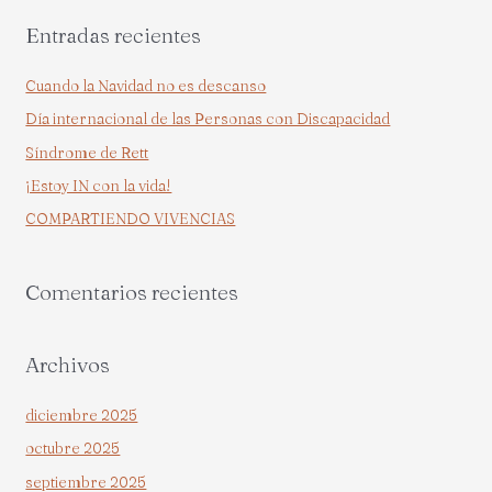
s
Entradas recientes
c
a
Cuando la Navidad no es descanso
r
Día internacional de las Personas con Discapacidad
p
Síndrome de Rett
o
¡Estoy IN con la vida!
r
COMPARTIENDO VIVENCIAS
:
Comentarios recientes
Archivos
diciembre 2025
octubre 2025
septiembre 2025