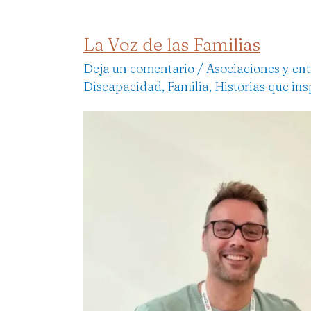
La Voz de las Familias
La
Voz
Deja un comentario
/
Asociaciones y en
de
Discapacidad
,
Familia
,
Historias que ins
las
Familias