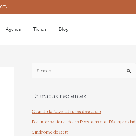
CTA
Agenda
Tienda
Blog
B
u
s
Entradas recientes
c
a
Cuando la Navidad no es descanso
r
Día internacional de las Personas con Discapacidad
p
Síndrome de Rett
o