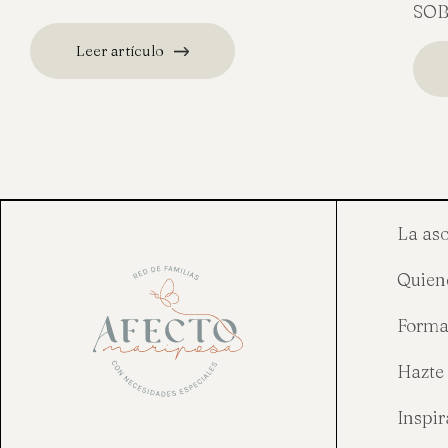
SOB
Leer artículo
Posts
navigation
La as
Quien
Forma
Hazte 
Inspi