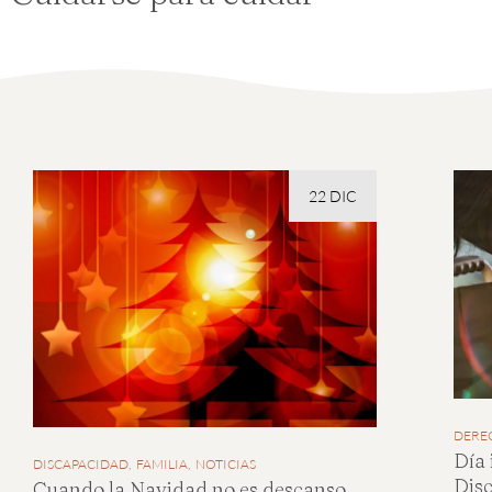
22 DIC
DERE
Día 
DISCAPACIDAD
FAMILIA
NOTICIAS
Dis
Cuando la Navidad no es descanso