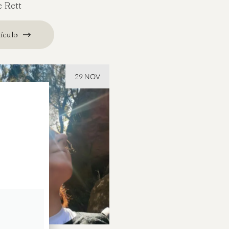
 Rett
tículo
29 NOV