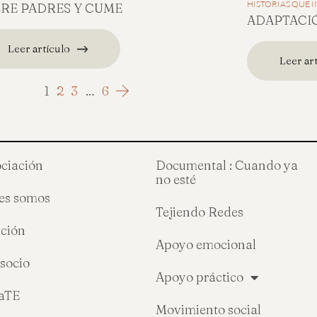
HISTORIAS QUE 
RE PADRES Y CUME
ADAPTACI
Leer artículo
Leer ar
1
2
3
…
6
ociación
Documental : Cuando ya
no esté
es somos
Tejiendo Redes
ción
Apoyo emocional
socio
Apoyo práctico
raTE
Movimiento social