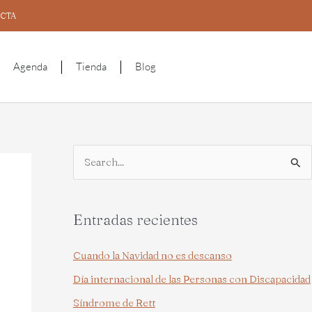
CTA
Agenda
Tienda
Blog
B
u
s
Entradas recientes
c
a
Cuando la Navidad no es descanso
r
Día internacional de las Personas con Discapacidad
p
Síndrome de Rett
o