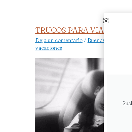
TRUCOS PARA VIAJAR
TRUCOS
PARA
Deja un comentario
/
Buenas ideas
,
Dis
VIAJAR
vacaciones
Sus