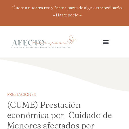
Ir
Únete a nuestra red y forma parte de algo extraordinario.
al
– Hazte socio
–
contenido
PRESTACIONES
(CUME) Prestación
económica por Cuidado de
Menores afectados por