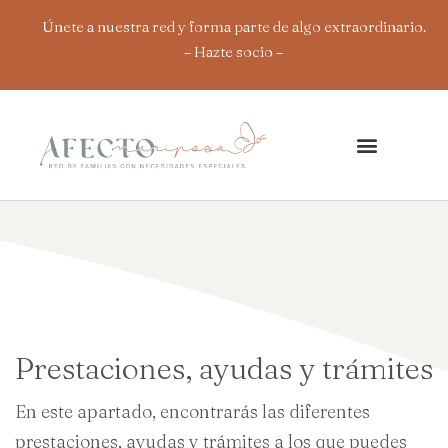
Ir
Únete a nuestra red y forma parte de algo extraordinario.
al
– Hazte socio
–
contenido
Prestaciones, ayudas y trámites
En este apartado, encontrarás las diferentes
prestaciones, ayudas y trámites a los que puedes