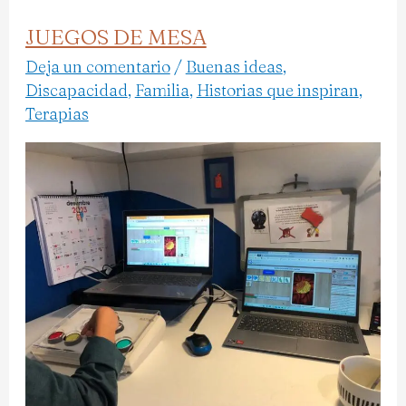
JUEGOS DE MESA
JUEGOS
DE
Deja un comentario
/
Buenas ideas
,
Discapacidad
,
Familia
,
Historias que inspiran
,
MESA
Terapias