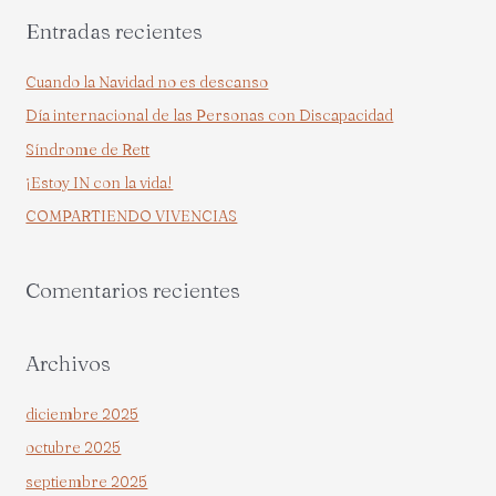
s
Entradas recientes
c
a
Cuando la Navidad no es descanso
r
Día internacional de las Personas con Discapacidad
p
Síndrome de Rett
o
¡Estoy IN con la vida!
r
COMPARTIENDO VIVENCIAS
:
Comentarios recientes
Archivos
diciembre 2025
octubre 2025
septiembre 2025