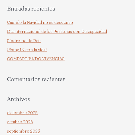
s
Entradas recientes
c
a
Cuando la Navidad no es descanso
r
Día internacional de las Personas con Discapacidad
p
Síndrome de Rett
o
¡Estoy IN con la vida!
r
COMPARTIENDO VIVENCIAS
:
Comentarios recientes
Archivos
diciembre 2025
octubre 2025
septiembre 2025