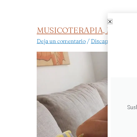
MUSICOTERAPIA, MÚSIC
MUSICOTERAPIA,
MÚSICA
Deja un comentario
/
Discapacidad
,
Fam
QUE
NOS
CONECTA
Sus