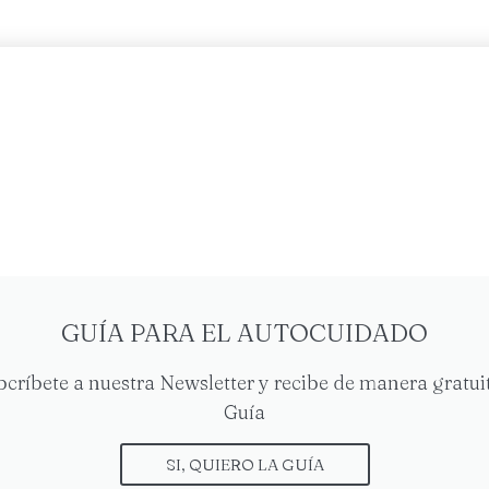
A QUE NOS CONECTA
ilia
,
Terapias
GUÍA PARA EL AUTOCUIDADO
bcríbete a nuestra Newsletter y recibe de manera gratuit
Guía
SI, QUIERO LA GUÍA