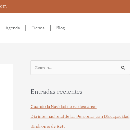
CTA
Agenda
Tienda
Blog
B
u
s
Entradas recientes
c
a
Cuando la Navidad no es descanso
r
Día internacional de las Personas con Discapacidad
p
Síndrome de Rett
o