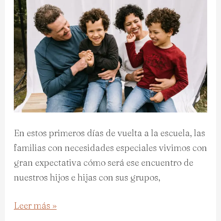
principales
‘escenarios
de
batalla’
En estos primeros días de vuelta a la escuela, las
familias con necesidades especiales vivimos con
gran expectativa cómo será ese encuentro de
nuestros hijos e hijas con sus grupos,
Leer más »