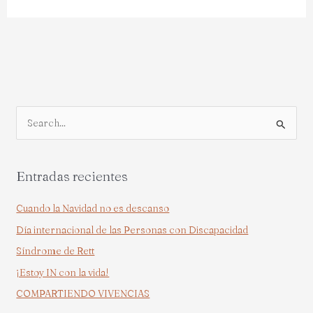
B
u
s
Entradas recientes
c
a
Cuando la Navidad no es descanso
r
Día internacional de las Personas con Discapacidad
p
Síndrome de Rett
o
¡Estoy IN con la vida!
r
COMPARTIENDO VIVENCIAS
: