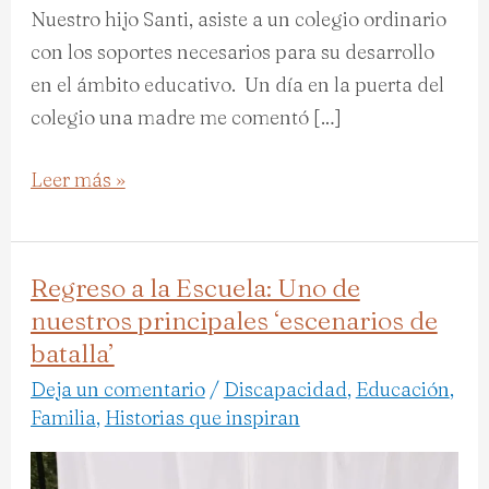
Nuestro hijo Santi, asiste a un colegio ordinario
con los soportes necesarios para su desarrollo
en el ámbito educativo. Un día en la puerta del
colegio una madre me comentó […]
Leer más »
Regreso a la Escuela: Uno de
Regreso
nuestros principales ‘escenarios de
a
batalla’
la
Escuela:
Deja un comentario
/
Discapacidad
,
Educación
,
Familia
,
Historias que inspiran
Uno
de
nuestros