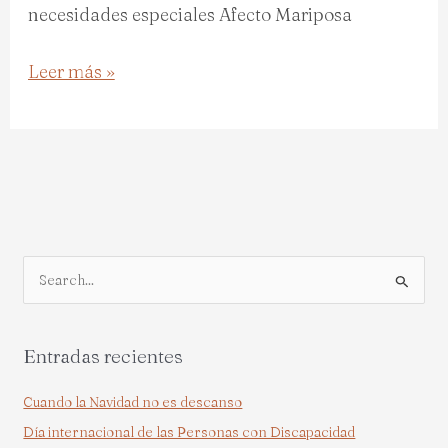
necesidades especiales Afecto Mariposa
Leer más »
B
u
s
Entradas recientes
c
a
Cuando la Navidad no es descanso
r
Día internacional de las Personas con Discapacidad
p