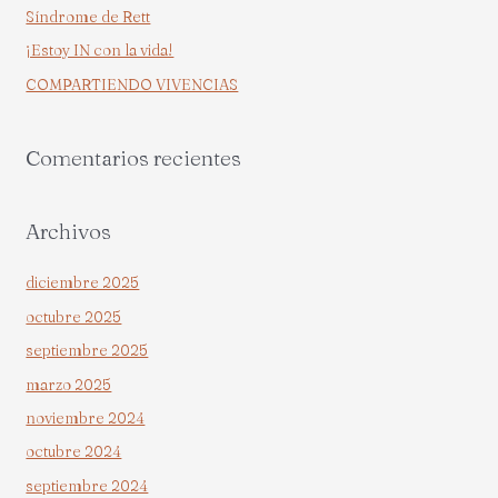
Síndrome de Rett
o
¡Estoy IN con la vida!
r
COMPARTIENDO VIVENCIAS
:
Comentarios recientes
Archivos
diciembre 2025
octubre 2025
septiembre 2025
marzo 2025
noviembre 2024
octubre 2024
septiembre 2024