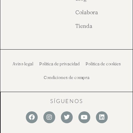
Colabora
Tienda
Aviso legal
Política de privacidad
Política de cookies
Condiciones de compra
SÍGUENOS
F
I
T
Y
L
a
n
w
o
i
c
s
i
u
n
e
t
t
t
k