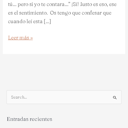
tú… pero si yo te contara…” ¡Sí! Justo es eso, ese
es el sentimiento. Os tengo que confesar que
cuando leí esta […]
Leer más »
B
u
s
Entradas recientes
c