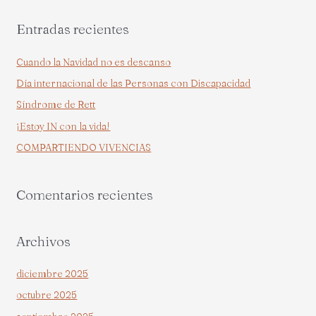
s
Entradas recientes
c
a
Cuando la Navidad no es descanso
r
Día internacional de las Personas con Discapacidad
p
Síndrome de Rett
o
¡Estoy IN con la vida!
r
COMPARTIENDO VIVENCIAS
:
Comentarios recientes
Archivos
diciembre 2025
octubre 2025