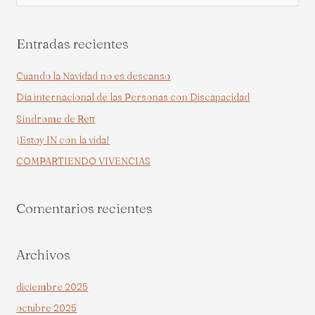
u
s
Entradas recientes
c
a
Cuando la Navidad no es descanso
r
Día internacional de las Personas con Discapacidad
p
Síndrome de Rett
o
¡Estoy IN con la vida!
r
COMPARTIENDO VIVENCIAS
:
Comentarios recientes
Archivos
diciembre 2025
octubre 2025