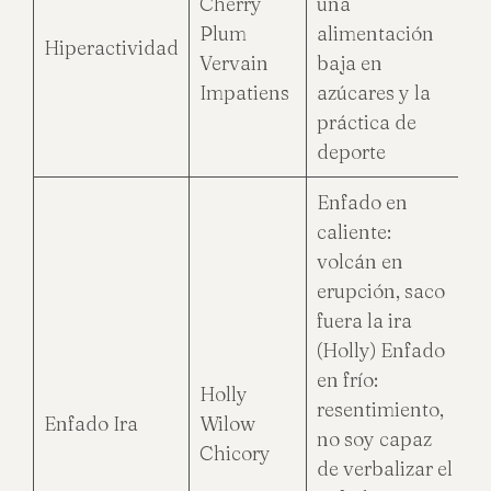
Cherry
una
Plum
alimentación
Hiperactividad
Vervain
baja en
Impatiens
azúcares y la
práctica de
deporte
Enfado en
caliente:
volcán en
erupción, saco
fuera la ira
(Holly) Enfado
en frío:
Holly
resentimiento,
Enfado Ira
Wilow
no soy capaz
Chicory
de verbalizar el