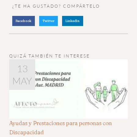
¿TE HA GUSTADO? COMPÁRTELO
Facebook
Twitter
LinkedIn
QUIZÁ TAMBIÉN TE INTERESE
Página
Página
Página
Página
Página
24
10
15
17
28
13
NOV
MAY
MAY
FEB
DIC
SEP
Ayudas y Prestaciones para personas con
Discapacidad