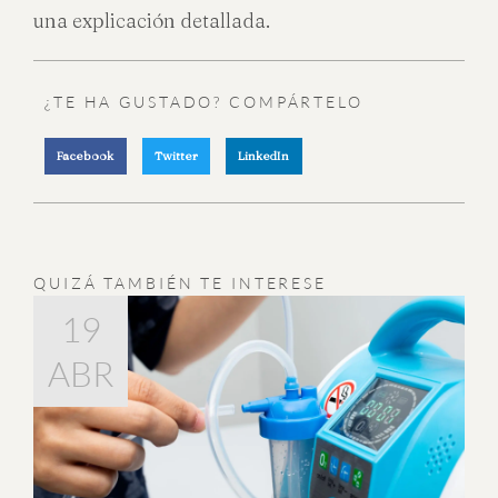
una explicación detallada.
¿TE HA GUSTADO? COMPÁRTELO
Facebook
Twitter
LinkedIn
QUIZÁ TAMBIÉN TE INTERESE
22
07
19
ABR
JUL
SEP