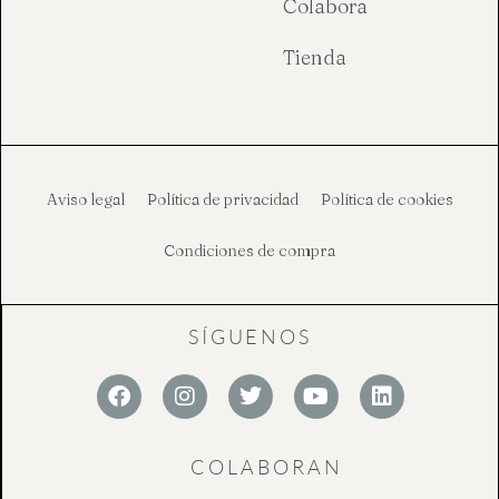
Colabora
Tienda
Aviso legal
Política de privacidad
Política de cookies
Condiciones de compra
SÍGUENOS
F
I
T
Y
L
a
n
w
o
i
c
s
i
u
n
e
t
t
t
k
COLABORAN
b
a
t
u
e
o
g
e
b
d