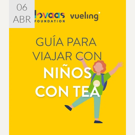
06
ABR