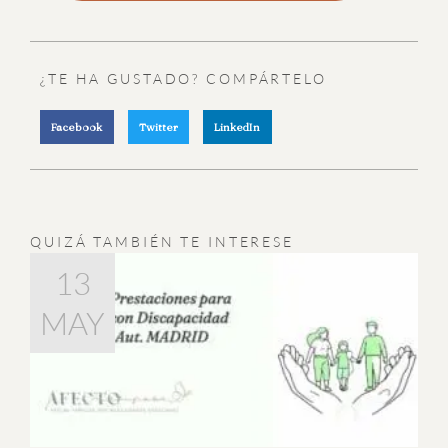
¿TE HA GUSTADO? COMPÁRTELO
Facebook
Twitter
LinkedIn
QUIZÁ TAMBIÉN TE INTERESE
Página
Página
Página
Página
Página
24
10
15
17
28
13
NOV
MAY
MAY
FEB
DIC
SEP