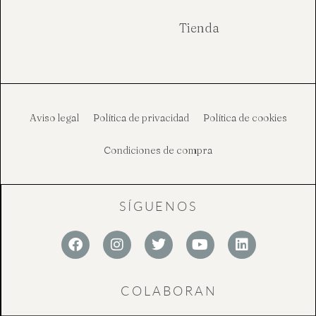
Tienda
Aviso legal
Política de privacidad
Política de cookies
Condiciones de compra
SÍGUENOS
F
I
T
Y
L
a
n
w
o
i
c
s
i
u
n
e
t
t
t
k
COLABORAN
b
a
t
u
e
o
g
e
b
d