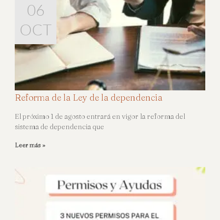
Página
Página
Página
Página
Página
23
04
02
14
17
06
MAR
OCT
JUN
ABR
JUL
JUL
Reforma de la Ley de la dependencia
El próximo 1 de agosto entrará en vigor la reforma del
sistema de dependencia que
Leer más »