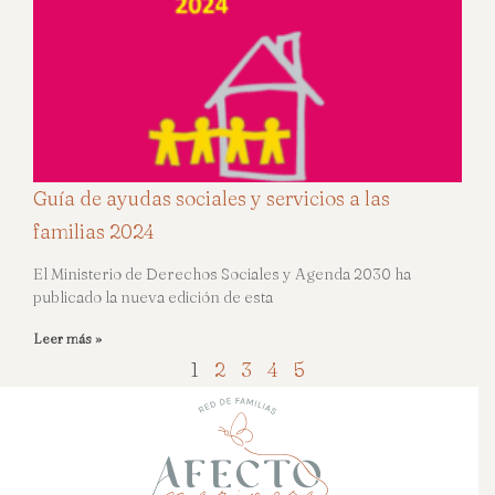
Guía de ayudas sociales y servicios a las
familias 2024
El Ministerio de Derechos Sociales y Agenda 2030 ha
publicado la nueva edición de esta
Leer más »
1
2
3
4
5