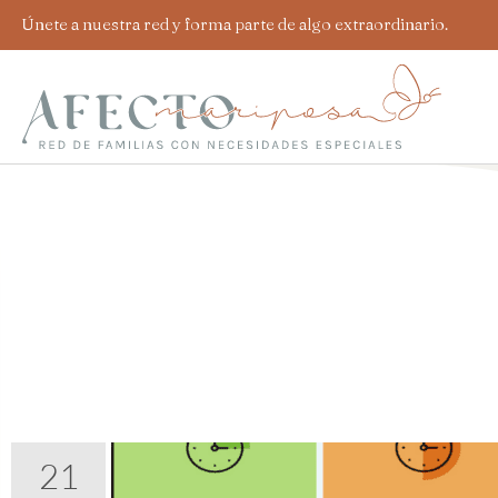
Ir
Únete a nuestra red y forma parte de algo extraordinario.
al
contenido
21