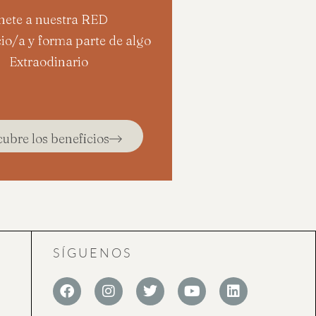
nete a nuestra RED
io/a y forma parte de algo
Extraodinario
ubre los beneficios
SÍGUENOS
F
I
T
Y
L
a
n
w
o
i
c
s
i
u
n