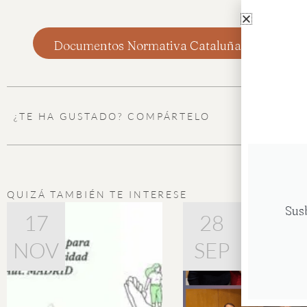
Documentos Normativa Cataluña
¿TE HA GUSTADO? COMPÁRTELO
Faceb
QUIZÁ TAMBIÉN TE INTERESE
Sus
Página
Página
Página
Págin
Pá
24
17
10
28
NOV
FEB
DIC
SEP