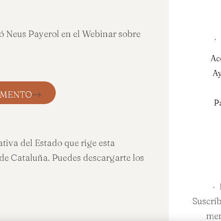
ió Neus Payerol en el Webinar sobre
·
Ac
Ay
CUMENTO
P
iva del Estado que rige esta
e Cataluña. Puedes descargarte los
·
Suscríb
men