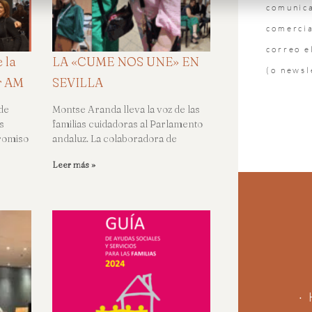
comunic
comercia
correo e
 la
LA «CUME NOS UNE» EN
(o newsl
r AM
SEVILLA
de
Montse Aranda lleva la voz de las
s
familias cuidadoras al Parlamento
romiso
andaluz. La colaboradora de
Leer más »
·