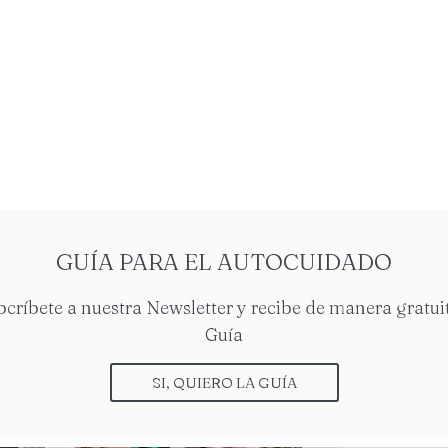
Documentos BOE
NOMBR
APELLI
ook
Twitter
LinkedIn
CORRE
ELECT
*
GUÍA PARA EL AUTOCUIDADO
He leído
bcríbete a nuestra Newsletter y recibe de manera gratuit
a
gina
15
13
la
políti
Guía
privaci
MAY
MAY
SI, QUIERO LA GUÍA
He leído
el envío