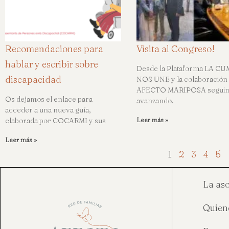
Recomendaciones para
Visita al Congreso!
hablar y escribir sobre
Desde la Plataforma LA C
discapacidad
NOS UNE y la colaboración
AFECTO MARIPOSA segui
Os dejamos el enlace para
avanzando.
acceder a una nueva guía,
elaborada por COCARMI y sus
Leer más »
Leer más »
1
2
3
4
5
La as
Quien