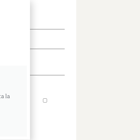
E:
*
DOS:
O
RÓNICO:
 y acepto
a la
ca de
dad
 y acepto
 de