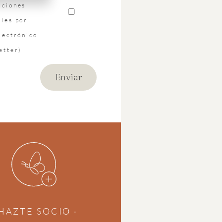
aciones
les por
lectrónico
etter)
 HAZTE SOCIO ·