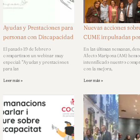
Ayudas y Prestaciones para
Nuevas acciones sobre
personas con Discapacidad
CUME impulsadas po
El pasado 19 de febrero
En las últimas semanas, des
compartimos un webinar muy
Afecto Mariposa (AM) hemo
especial: “Ayudas y prestaciones
intensificado nuestro comp
para las
con la mejora,
Leer más »
Leer más »