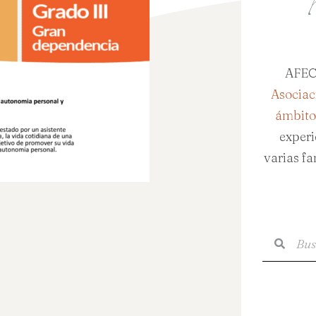
AFEC
Asociac
ámbito
exper
varias fa
Buscar
Busca