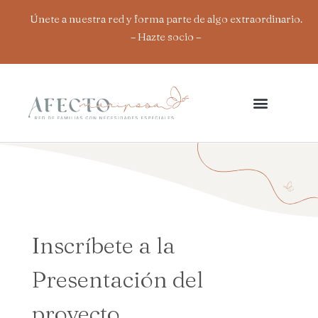
Ir
Únete a nuestra red y forma parte de algo extraordinario.
al
– Hazte socio
–
contenido
Inscríbete a la
Presentación del
proyecto