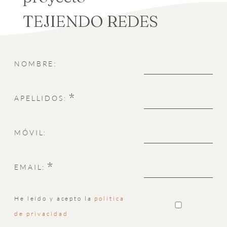
TEJIENDO REDES
NOMBRE:
*
APELLIDOS:
MÓVIL:
*
EMAIL:
He leído y acepto la
política
de privacidad