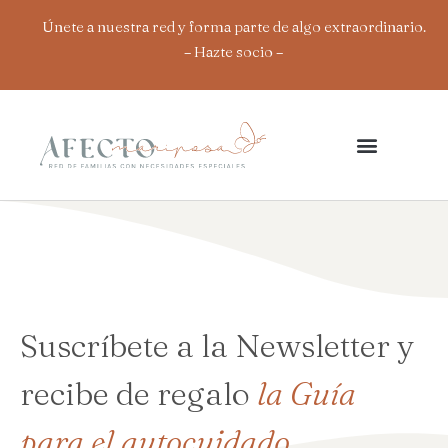
Ir
Únete a nuestra red y forma parte de algo extraordinario.
al
– Hazte socio
–
contenido
Suscríbete a la Newsletter y
recibe de regalo
la Guía
para el autocuidado