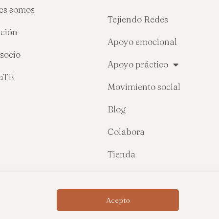
es somos
Tejiendo Redes
ción
Apoyo emocional
socio
Apoyo práctico
raTE
Movimiento social
Blog
Colabora
Tienda
Acepto
Política de privacidad
Política de cookies
Condiciones de comp