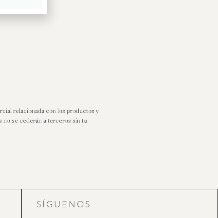
rcial relacionada con los productos y
s no se cederán a terceros sin tu
SÍGUENOS