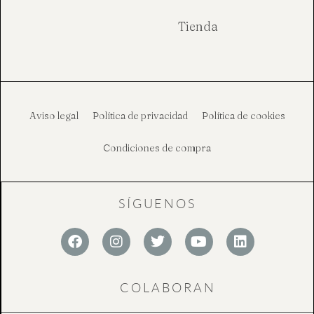
Tienda
Aviso legal
Política de privacidad
Política de cookies
Condiciones de compra
SÍGUENOS
F
I
T
Y
L
a
n
w
o
i
c
s
i
u
n
e
t
t
t
k
COLABORAN
b
a
t
u
e
o
g
e
b
d