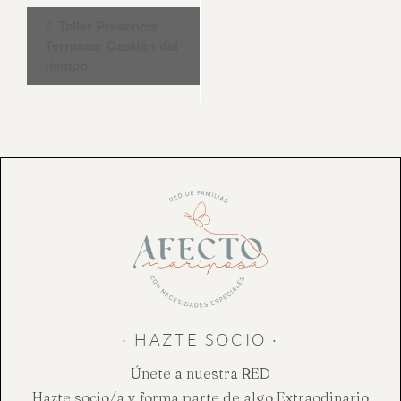
Navegación
Taller Presencia
del
Terrassa: Gestión del
tiempo
Evento
· HAZTE SOCIO ·
Únete a nuestra RED
Hazte socio/a y forma parte de algo Extraodinario