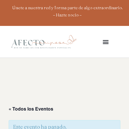
Ir
Únete a nuestra red y forma parte de algo extraordinario.
al
– Hazte socio
–
contenido
« Todos los Eventos
Este evento ha pasado.