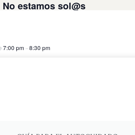
o No estamos sol@s
7:00 pm
8:30 pm
@
–
ir al calendario