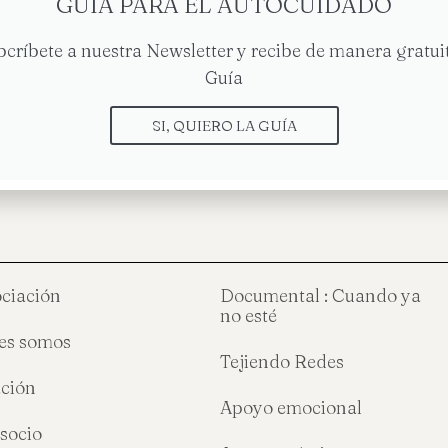
GUÍA PARA EL AUTOCUIDADO
bcríbete a nuestra Newsletter y recibe de manera gratuit
Guía
Sesión Grupo Cu
UME: Actualización Bases
SI, QUIERO LA GUÍA
ociación
Documental : Cuando ya
no esté
es somos
Tejiendo Redes
ción
Apoyo emocional
socio