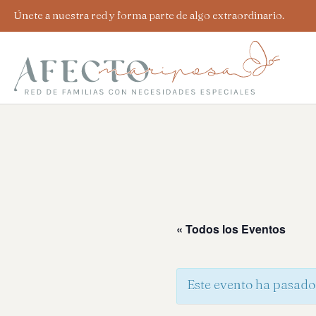
Ir
Únete a nuestra red y forma parte de algo extraordinario.
al
contenido
« Todos los Eventos
Este evento ha pasado