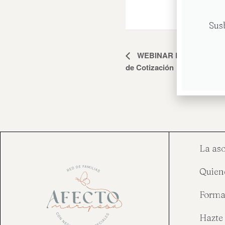
Sus
Navegación
WEBINAR PRESTACIÓN C
de Cotización
del
Evento
La as
Quien
Forma
Hazte 