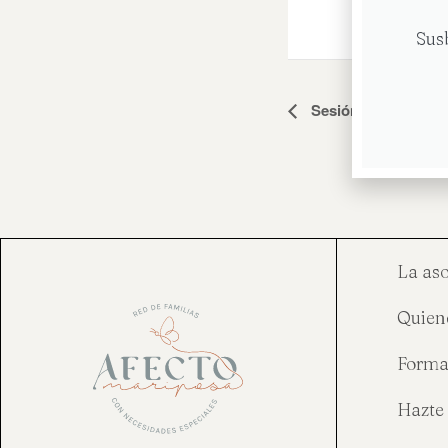
Sus
Navegación
Sesión Grupo Cuand
del
Evento
La as
Quien
Forma
Hazte 