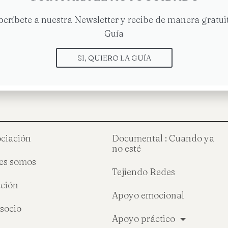
bcríbete a nuestra Newsletter y recibe de manera gratuit
Guía
o el nido no se vacía
Sesión Grupo Acompañ
SI, QUIERO LA GUÍA
ociación
Documental : Cuando ya
no esté
es somos
Tejiendo Redes
ción
Apoyo emocional
socio
Apoyo práctico