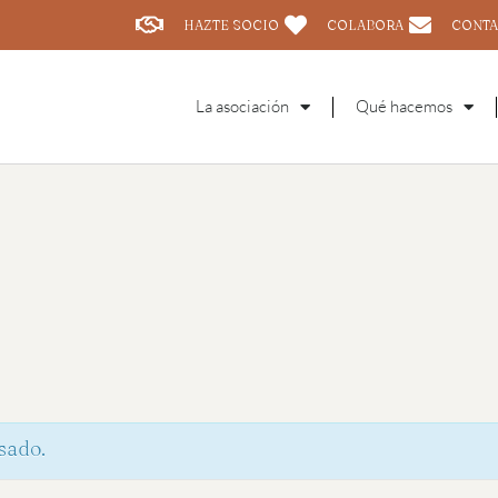
HAZTE SOCIO
COLABORA
CONTA
La asociación
Qué hacemos
sado.