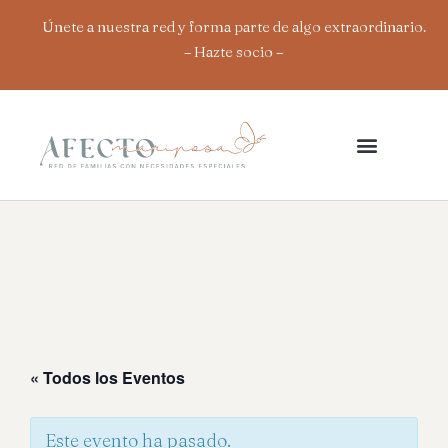
Ir
Únete a nuestra red y forma parte de algo extraordinario.
al
– Hazte socio
–
contenido
« Todos los Eventos
Este evento ha pasado.