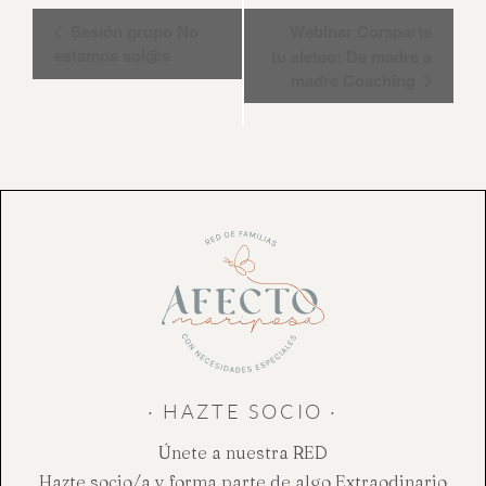
Navegación
Sesión grupo No
Webinar Comparte
del
estamos sol@s
tu aleteo: De madre a
madre Coaching
Evento
· HAZTE SOCIO ·
Únete a nuestra RED
Hazte socio/a y forma parte de algo Extraodinario