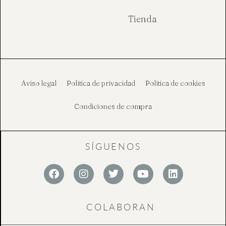
Tienda
Aviso legal
Política de privacidad
Política de cookies
Condiciones de compra
SÍGUENOS
F
I
T
Y
L
a
n
w
o
i
c
s
i
u
n
e
t
t
t
k
COLABORAN
b
a
t
u
e
o
g
e
b
d