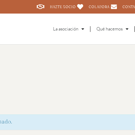
HAZTE SOCIO
COLABORA
CONTA
La asociación
Qué hacemos
sado.