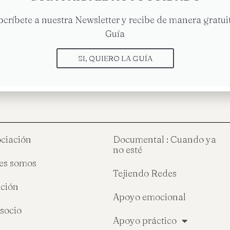
bcríbete a nuestra Newsletter y recibe de manera gratuit
Guía
stamos sol@s
Sesión grup
SI, QUIERO LA GUÍA
ociación
Documental : Cuando ya
no esté
es somos
Tejiendo Redes
ción
Apoyo emocional
socio
Apoyo práctico