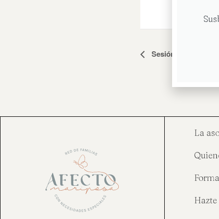
Sus
Navegación
Sesión grupo No e
del
Evento
La as
Quien
Forma
Hazte 