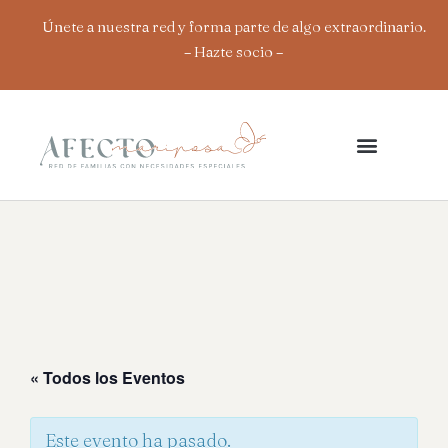
Ir
Únete a nuestra red y forma parte de algo extraordinario.
al
– Hazte socio
–
contenido
« Todos los Eventos
Este evento ha pasado.