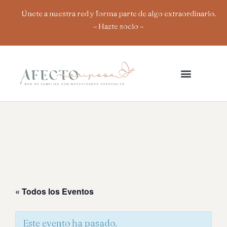
Ir
Únete a nuestra red y forma parte de algo extraordinario.
al
– Hazte socio
–
contenido
« Todos los Eventos
Este evento ha pasado.