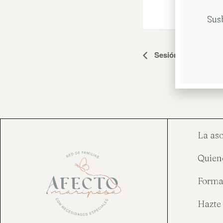
Sus
Navegación
Sesión grupo No e
del
Evento
La as
Quien
Forma
Hazte 