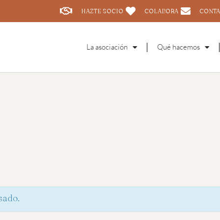
HAZTE SOCIO
COLABORA
CONTA
La asociación
Qué hacemos
sado.