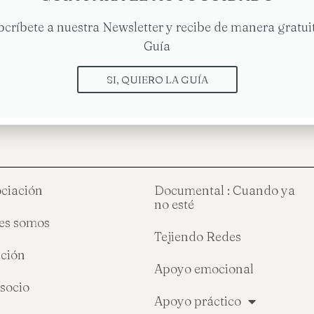
bcríbete a nuestra Newsletter y recibe de manera gratuit
Guía
stamos sol@s
Sesión Grupo Cuando 
SI, QUIERO LA GUÍA
ociación
Documental : Cuando ya
no esté
es somos
Tejiendo Redes
ción
Apoyo emocional
socio
Apoyo práctico