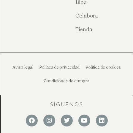
Blog
Colabora
Tienda
Aviso legal
Política de privacidad
Política de cookies
Condiciones de compra
SÍGUENOS
F
I
T
Y
L
a
n
w
o
i
c
s
i
u
n