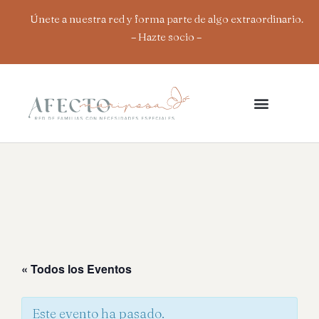
Ir
Únete a nuestra red y forma parte de algo extraordinario.
al
– Hazte socio
–
contenido
« Todos los Eventos
Este evento ha pasado.