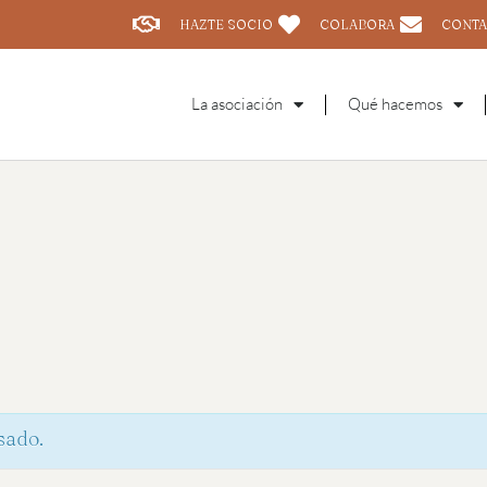
HAZTE SOCIO
COLABORA
CONTA
La asociación
Qué hacemos
sado.