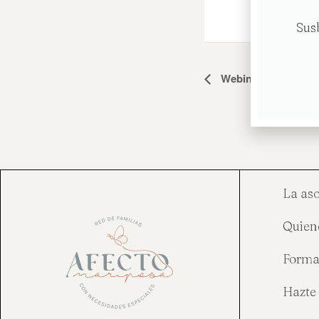
Sus
Navegación
Webinar CUME
del
Evento
La as
Quien
Forma
Hazte 