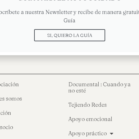
bcríbete a nuestra Newsletter y recibe de manera gratuit
Guía
Alime
SI, QUIERO LA GUÍA
ociación
Documental : Cuando ya
no esté
es somos
Tejiendo Redes
ción
Apoyo emocional
socio
Apoyo práctico