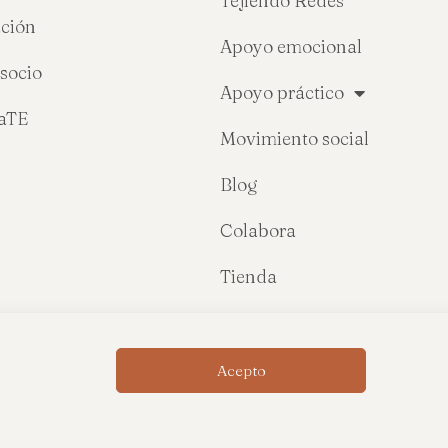
Tejiendo Redes
ción
Apoyo emocional
socio
Apoyo práctico
raTE
Movimiento social
Blog
Colabora
Tienda
Acepto
Política de privacidad
Política de cookies
Condiciones de comp