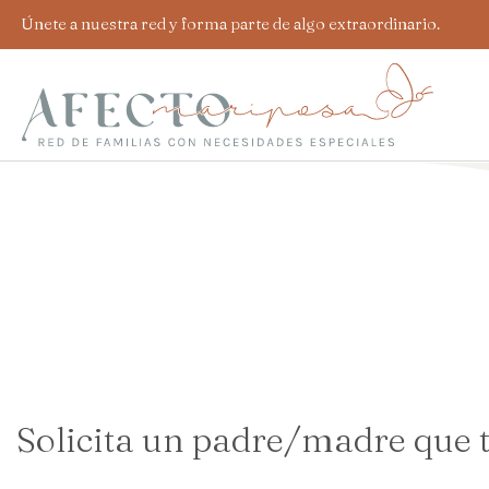
Ir
Únete a nuestra red y forma parte de algo extraordinario.
al
contenido
Solicita un padre/madre que